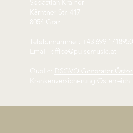
Sebastian Krainer
Kärntner Str. 417
8054 Graz
Telefonnummer: +43 699 171895
Email: office@pulsemusic.at
Quelle:
DSGVO Generator Öster
Krankenversicherung Österreich