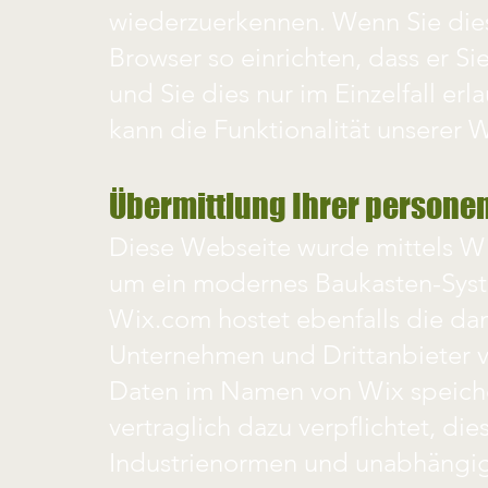
wiederzuerkennen. Wenn Sie dies
Browser so einrichten, dass er Si
und Sie dies nur im Einzelfall er
kann die Funktionalität unserer 
Übermittlung Ihrer person
Diese Webseite wurde mittels Wi
um ein modernes Baukasten-Syst
Wix.com hostet ebenfalls die d
Unternehmen und Drittanbieter 
Daten im Namen von Wix speiche
vertraglich dazu verpflichtet, di
Industrienormen und unabhängig