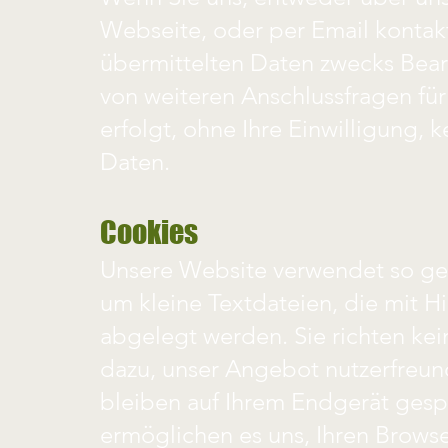
Webseite, oder per Email kontak
übermittelten Daten zwecks Bearb
von weiteren Anschlussfragen für
erfolgt, ohne Ihre Einwilligung, 
Daten.
Cookies
Unsere Website verwendet so gen
um kleine Textdateien, die mit H
abgelegt werden. Sie richten ke
dazu, unser Angebot nutzerfreund
bleiben auf Ihrem Endgerät gespei
ermöglichen es uns, Ihren Brows