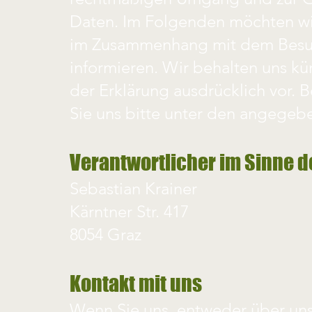
Daten. Im Folgenden möchten wir
im Zusammenhang mit dem Besuc
informieren. Wir behalten uns 
der Erklärung ausdrücklich vor.
Sie uns bitte unter den angegeb
Verantwortlicher im Sinne 
Sebastian Krainer
Kärntner Str. 417
8054 Graz
Kontakt mit uns
Wenn Sie uns, entweder über uns